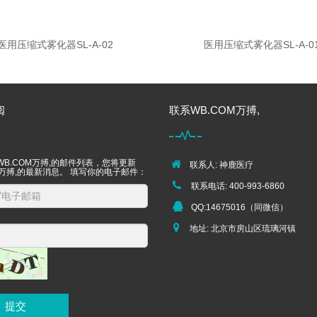
医用压缩式雾化器SL-A-02
医用压缩式雾化器SL-A-0
阅
联系WB.COM万搏,
B.COM万搏,的邮件列表，您将更新
联系人: 神鹿医疗
M万搏,的最新消息。 填写你的电子邮件：
联系电话: 400-993-6860
QQ:14675016（同微信）
地址: 北京市房山区琉璃河镇
提交