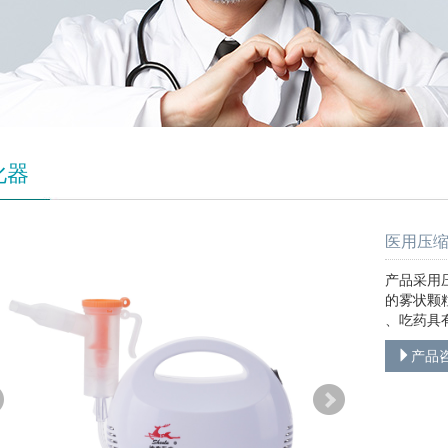
化器
医用压缩式
产品采用
的雾状颗
、吃药具
产品