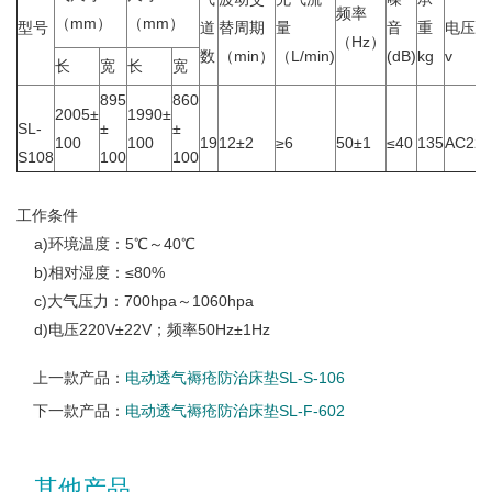
频率
（mm）
（mm）
型号
道
替周期
量
音
重
电压
（Hz）
数
（min）
（L/min)
(dB)
kg
v
长
宽
长
宽
895
860
2005±
1990±
SL-
±
±
100
100
19
12±2
≥6
50±1
≤40
135
AC220
S108
100
100
工作条件
a)环境温度：5℃～40℃
b)相对湿度：≤80%
c)大气压力：700hpa～1060hpa
d)电压220V±22V；频率50Hz±1Hz
上一款产品：
电动透气褥疮防治床垫SL-S-106
下一款产品：
电动透气褥疮防治床垫SL-F-602
其他产品