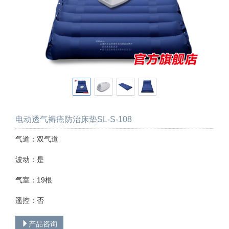
电动透气褥疮防治床垫SL-S-108
气道：双气道
波动：是
气室：19根
遥控：否
产品咨询