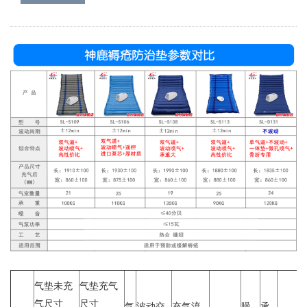
气垫未充
气垫充气
气尺寸
尺寸
气
波动交
充气流
噪
承